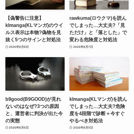
【偽警告に注意】
rawkuma(ロウクマ)を読ん
klmanga(KLマンガ)のウイ
でしまった…大丈夫?「見
ルス表示は本物?偽物を見
ただけ」と「落とした」で
抜く5つのサインと対処法
変わる危険度と対処法
2026年8月8日
2026年8月7日
b9good(B9GOOD)が見れ
klmanga(KLマンガ)を読ん
ないのはなぜ?3つの原因
でしまった…大丈夫?危険
と、運営者に判決が出た今
度を4段階で診断＋今すぐ
の実態
やるべき対処法
2026年8月6日
2026年8月5日