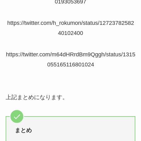
0193053697
https://twitter.com/h_rokumon/status/12723782582
40102400
https://twitter.com/m64dHRrdBm9Qggh/status/1315
055165116801024
上記まとめになります。
まとめ